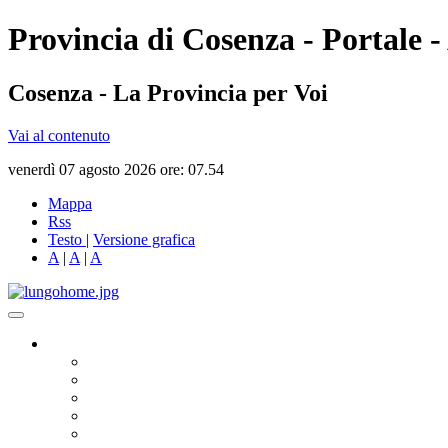
Provincia di Cosenza - Portale 
Cosenza - La Provincia per Voi
Vai al contenuto
venerdì 07 agosto 2026 ore: 07.54
Mappa
Rss
Testo
|
Versione grafica
A
|
A
|
A
Governo
Presidente
Consiglio Provinciale
Consiglieri Delegati
Assemblea dei Sindaci
Commissioni Consiliari