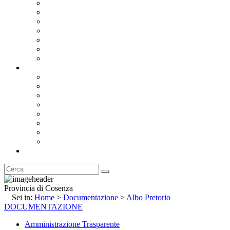
Bandi e Avvisi di Gara
Concorsi e ricerca personale
Bilanci
Amministrazione Trasparente
Statuto
Regolamenti
Provincia
Stemma e Gonfalone
Palazzo della Provincia
Le Sedi della Provincia
Territorio
I Comuni
Enti e Istituzioni
Rubrica
Provincia di Cosenza
Sei in:
Home
>
Documentazione
>
Albo Pretorio
DOCUMENTAZIONE
Amministrazione Trasparente