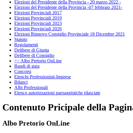
Elezioni del Presidente della Provincia - 20 marzo 2022 -
Elezioni del Presidente della Provincia -07 febbraio 2021-
Elezioni Provinciali 2017
Elezioni Provinciali 2019
Elezioni Provinciali 2023
Elezioni Provinciali 2026
Elezioni Rinnovo Consiglio Provinciale 18 Dicembre 2021
Statuto
Regolamenti
Delibere di Giunta
Delibere di Consiglio
>> Albo Pretorio OnLine
Bandi di gara
Concorsi
Elenchi Professionisti-Imprese
Bilanci
Albi Professionali
Elenco autorizzazioni paesaggistiche rilasciate
Contenuto Pricipale della Pagin
Albo Pretorio OnLine