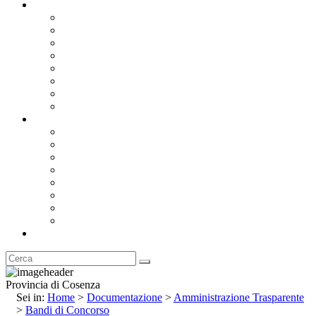
Documentazione
Albo Pretorio OnLine
Bandi e Avvisi di Gara
Concorsi e ricerca personale
Bilanci
Amministrazione Trasparente
Statuto
Regolamenti
Provincia
Stemma e Gonfalone
Palazzo della Provincia
Le Sedi della Provincia
Territorio
I Comuni
Enti e Istituzioni
Rubrica
Provincia di Cosenza
Sei in:
Home
>
Documentazione
>
Amministrazione Trasparente
>
Bandi di Concorso