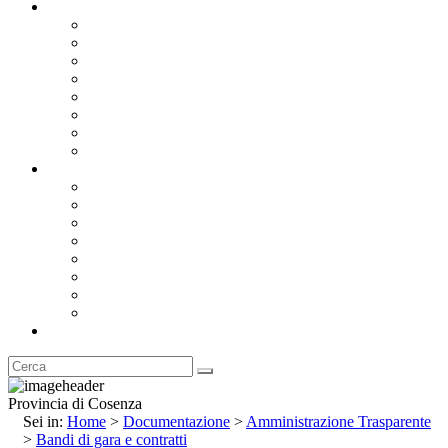
Documentazione
Albo Pretorio OnLine
Bandi e Avvisi di Gara
Concorsi e ricerca personale
Bilanci
Amministrazione Trasparente
Statuto
Regolamenti
Provincia
Stemma e Gonfalone
Palazzo della Provincia
Le Sedi della Provincia
Territorio
I Comuni
Enti e Istituzioni
Rubrica
Provincia di Cosenza
Sei in:
Home
>
Documentazione
>
Amministrazione Trasparente
>
Bandi di gara e contratti