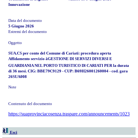
Innovazione
Data del documento
5 Giugno 2026
Estremi del documento
Oggetto
SUA.CS per conto del Comune di Cariati: procedura aperta
Affidamento servizio âGESTIONE DI SERVIZI DIVERSI E
GUARDIANIA NEL PORTO TURISTICO Dl CARIATI PER la durata
di 36 mesi. CIG: BBE79C9129 - CUP: B69H26001260004 - cod. gara
26SUA008
Note
Contenuto del documento
https://suaprovinciacosenza.traspare.com/announcements/1023
Esci