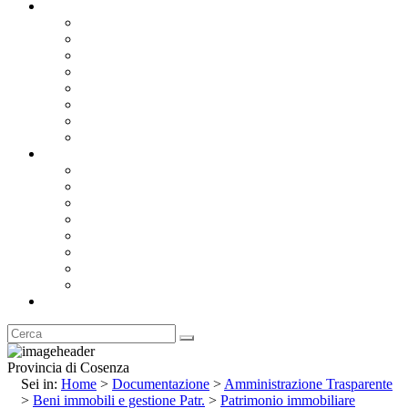
Documentazione
Albo Pretorio OnLine
Bandi e Avvisi di Gara
Concorsi e ricerca personale
Bilanci
Amministrazione Trasparente
Statuto
Regolamenti
Provincia
Stemma e Gonfalone
Palazzo della Provincia
Le Sedi della Provincia
Territorio
I Comuni
Enti e Istituzioni
Rubrica
Provincia di Cosenza
Sei in:
Home
>
Documentazione
>
Amministrazione Trasparente
>
Beni immobili e gestione Patr.
>
Patrimonio immobiliare