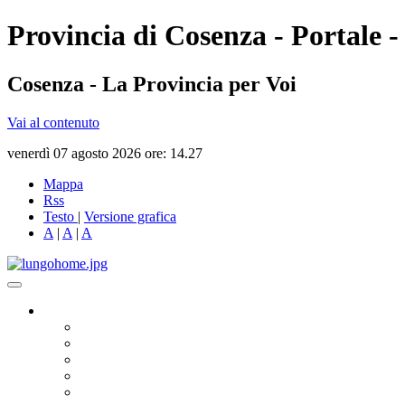
Provincia di Cosenza - Portale -
Cosenza - La Provincia per Voi
Vai al contenuto
venerdì 07 agosto 2026 ore: 14.27
Mappa
Rss
Testo
|
Versione grafica
A
|
A
|
A
Governo
Presidente
Consiglio Provinciale
Consiglieri Delegati
Assemblea dei Sindaci
Commissioni Consiliari