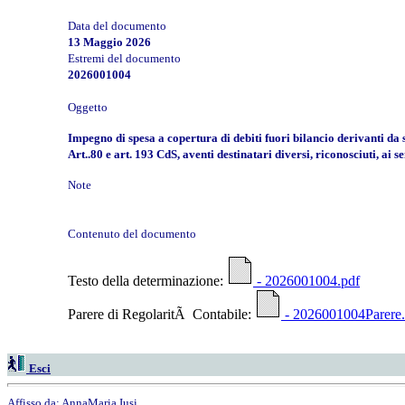
Data del documento
13 Maggio 2026
Estremi del documento
2026001004
Oggetto
Impegno di spesa a copertura di debiti fuori bilancio derivanti da
Art..80 e art. 193 CdS, aventi destinatari diversi, riconosciuti, ai s
Note
Contenuto del documento
Testo della determinazione:
- 2026001004.pdf
Parere di RegolaritÃ Contabile:
- 2026001004Parere.
Esci
Affisso da:
AnnaMaria Iusi