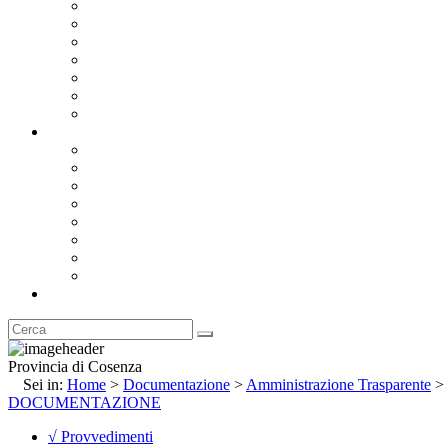
Bandi e Avvisi di Gara
Concorsi e ricerca personale
Bilanci
Amministrazione Trasparente
Statuto
Regolamenti
Provincia
Stemma e Gonfalone
Palazzo della Provincia
Le Sedi della Provincia
Territorio
I Comuni
Enti e Istituzioni
Rubrica
Provincia di Cosenza
Sei in:
Home
>
Documentazione
>
Amministrazione Trasparente
>
DOCUMENTAZIONE
√ Provvedimenti