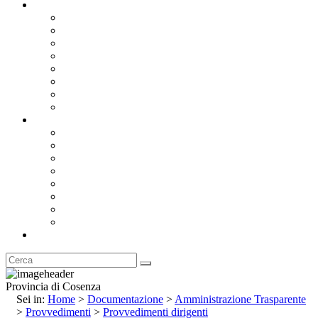
Documentazione
Albo Pretorio OnLine
Bandi e Avvisi di Gara
Concorsi e ricerca personale
Bilanci
Amministrazione Trasparente
Statuto
Regolamenti
Provincia
Stemma e Gonfalone
Palazzo della Provincia
Le Sedi della Provincia
Territorio
I Comuni
Enti e Istituzioni
Rubrica
Provincia di Cosenza
Sei in:
Home
>
Documentazione
>
Amministrazione Trasparente
>
Provvedimenti
>
Provvedimenti dirigenti