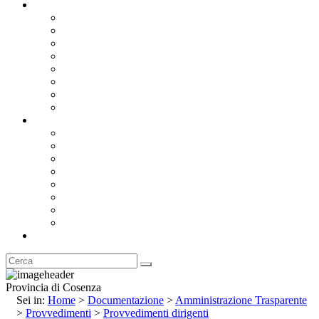
Documentazione
Albo Pretorio OnLine
Bandi e Avvisi di Gara
Concorsi e ricerca personale
Bilanci
Amministrazione Trasparente
Statuto
Regolamenti
Provincia
Stemma e Gonfalone
Palazzo della Provincia
Le Sedi della Provincia
Territorio
I Comuni
Enti e Istituzioni
Rubrica
Provincia di Cosenza
Sei in:
Home
>
Documentazione
>
Amministrazione Trasparente
>
Provvedimenti
>
Provvedimenti dirigenti