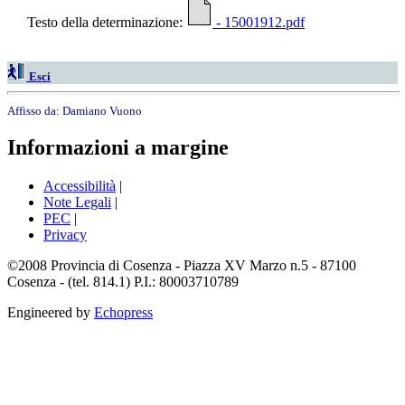
Testo della determinazione:
- 15001912.pdf
Esci
Affisso da:
Damiano Vuono
Informazioni a margine
Accessibilità
|
Note Legali
|
PEC
|
Privacy
©2008 Provincia di Cosenza - Piazza XV Marzo n.5 - 87100
Cosenza - (tel. 814.1) P.I.: 80003710789
Engineered by
Echopress