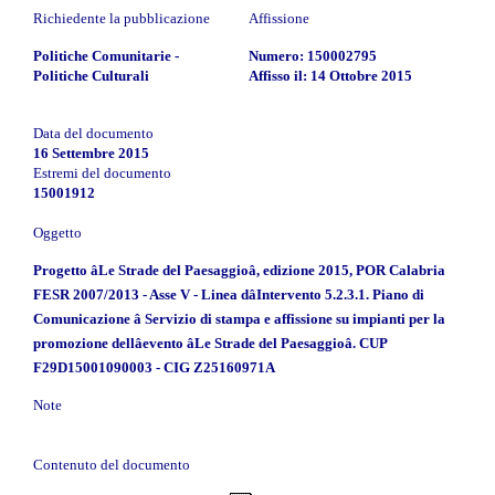
Richiedente la pubblicazione
Affissione
Politiche Comunitarie -
Numero: 150002795
Politiche Culturali
Affisso il: 14 Ottobre 2015
Data del documento
16 Settembre 2015
Estremi del documento
15001912
Oggetto
Progetto âLe Strade del Paesaggioâ, edizione 2015, POR Calabria
FESR 2007/2013 - Asse V - Linea dâIntervento 5.2.3.1. Piano di
Comunicazione â Servizio di stampa e affissione su impianti per la
promozione dellâevento âLe Strade del Paesaggioâ. CUP
F29D15001090003 - CIG Z25160971A
Note
Contenuto del documento