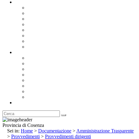
Documentazione
Albo Pretorio OnLine
Bandi e Avvisi di Gara
Concorsi e ricerca personale
Bilanci
Amministrazione Trasparente
Statuto
Regolamenti
Provincia
Stemma e Gonfalone
Palazzo della Provincia
Le Sedi della Provincia
Territorio
I Comuni
Enti e Istituzioni
Rubrica
Provincia di Cosenza
Sei in:
Home
>
Documentazione
>
Amministrazione Trasparente
>
Provvedimenti
>
Provvedimenti dirigenti