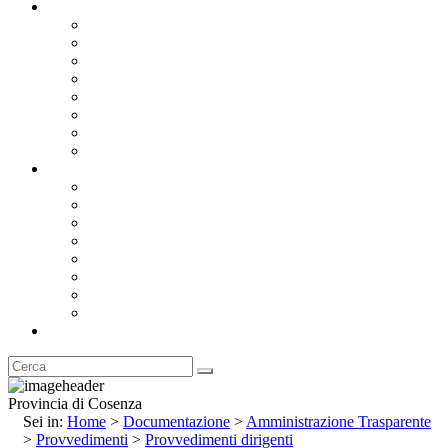
Documentazione
Albo Pretorio OnLine
Bandi e Avvisi di Gara
Concorsi e ricerca personale
Bilanci
Amministrazione Trasparente
Statuto
Regolamenti
Provincia
Stemma e Gonfalone
Palazzo della Provincia
Le Sedi della Provincia
Territorio
I Comuni
Enti e Istituzioni
Rubrica
Provincia di Cosenza
Sei in:
Home
>
Documentazione
>
Amministrazione Trasparente
>
Provvedimenti
>
Provvedimenti dirigenti