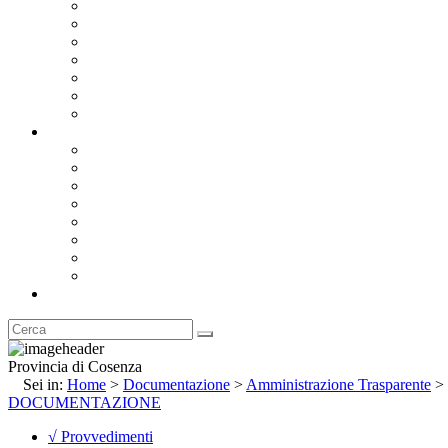
Bandi e Avvisi di Gara
Concorsi e ricerca personale
Bilanci
Amministrazione Trasparente
Statuto
Regolamenti
Provincia
Stemma e Gonfalone
Palazzo della Provincia
Le Sedi della Provincia
Territorio
I Comuni
Enti e Istituzioni
Rubrica
Provincia di Cosenza
Sei in:
Home
>
Documentazione
>
Amministrazione Trasparente
>
DOCUMENTAZIONE
√ Provvedimenti