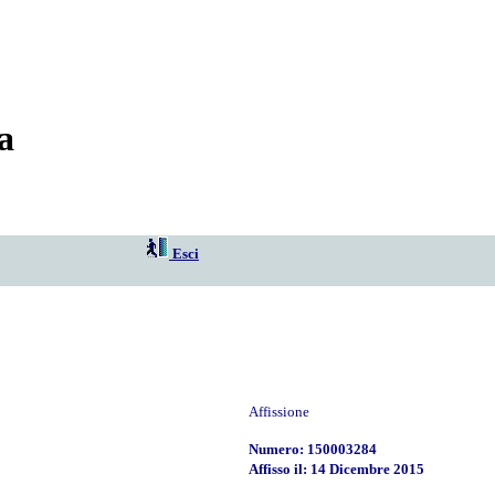
a
Esci
Affissione
Numero: 150003284
Affisso il: 14 Dicembre 2015