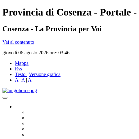
Provincia di Cosenza - Portale -
Cosenza - La Provincia per Voi
Vai al contenuto
giovedì 06 agosto 2026 ore: 03.46
Mappa
Rss
Testo
|
Versione grafica
A
|
A
|
A
Governo
Presidente
Consiglio Provinciale
Consiglieri Delegati
Assemblea dei Sindaci
Commissioni Consiliari