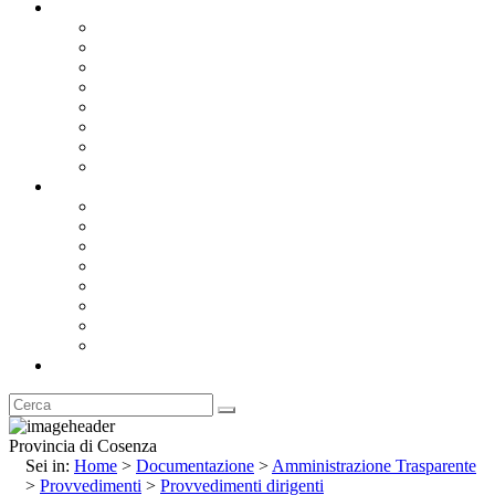
Documentazione
Albo Pretorio OnLine
Bandi e Avvisi di Gara
Concorsi e ricerca personale
Bilanci
Amministrazione Trasparente
Statuto
Regolamenti
Provincia
Stemma e Gonfalone
Palazzo della Provincia
Le Sedi della Provincia
Territorio
I Comuni
Enti e Istituzioni
Rubrica
Provincia di Cosenza
Sei in:
Home
>
Documentazione
>
Amministrazione Trasparente
>
Provvedimenti
>
Provvedimenti dirigenti