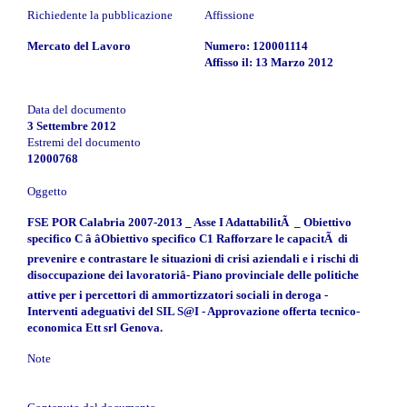
Richiedente la pubblicazione
Affissione
Mercato del Lavoro
Numero: 120001114
Affisso il: 13 Marzo 2012
Data del documento
3 Settembre 2012
Estremi del documento
12000768
Oggetto
FSE POR Calabria 2007-2013 _ Asse I AdattabilitÃ _ Obiettivo
specifico C â âObiettivo specifico C1 Rafforzare le capacitÃ di
prevenire e contrastare le situazioni di crisi aziendali e i rischi di
disoccupazione dei lavoratoriâ- Piano provinciale delle politiche
attive per i percettori di ammortizzatori sociali in deroga -
Interventi adeguativi del SIL S@I - Approvazione offerta tecnico-
economica Ett srl Genova.
Note