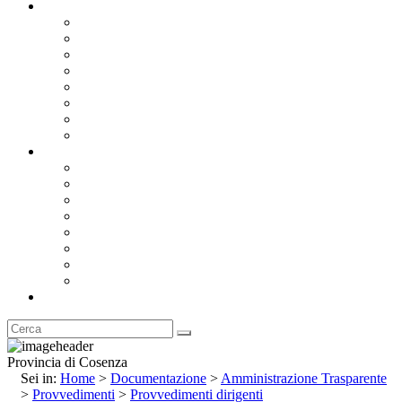
Documentazione
Albo Pretorio OnLine
Bandi e Avvisi di Gara
Concorsi e ricerca personale
Bilanci
Amministrazione Trasparente
Statuto
Regolamenti
Provincia
Stemma e Gonfalone
Palazzo della Provincia
Le Sedi della Provincia
Territorio
I Comuni
Enti e Istituzioni
Rubrica
Provincia di Cosenza
Sei in:
Home
>
Documentazione
>
Amministrazione Trasparente
>
Provvedimenti
>
Provvedimenti dirigenti