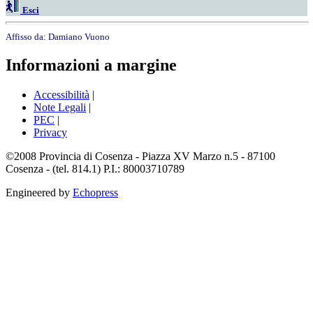
Esci
Affisso da:
Damiano Vuono
Informazioni a margine
Accessibilità
|
Note Legali
|
PEC
|
Privacy
©2008 Provincia di Cosenza - Piazza XV Marzo n.5 - 87100
Cosenza - (tel. 814.1) P.I.: 80003710789
Engineered by
Echopress