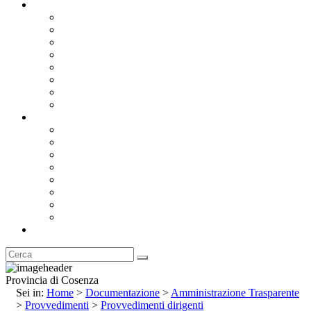
Documentazione
Albo Pretorio OnLine
Bandi e Avvisi di Gara
Concorsi e ricerca personale
Bilanci
Amministrazione Trasparente
Statuto
Regolamenti
Provincia
Stemma e Gonfalone
Palazzo della Provincia
Le Sedi della Provincia
Territorio
I Comuni
Enti e Istituzioni
Rubrica
Provincia di Cosenza
Sei in:
Home
>
Documentazione
>
Amministrazione Trasparente
>
Provvedimenti
>
Provvedimenti dirigenti