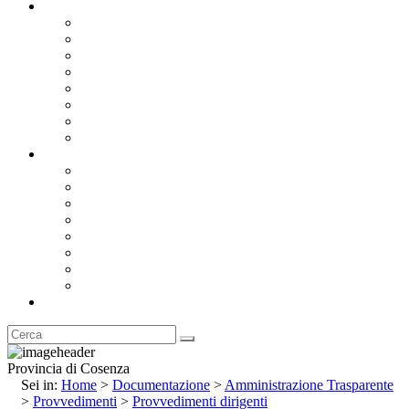
Documentazione
Albo Pretorio OnLine
Bandi e Avvisi di Gara
Concorsi e ricerca personale
Bilanci
Amministrazione Trasparente
Statuto
Regolamenti
Provincia
Stemma e Gonfalone
Palazzo della Provincia
Le Sedi della Provincia
Territorio
I Comuni
Enti e Istituzioni
Rubrica
Provincia di Cosenza
Sei in:
Home
>
Documentazione
>
Amministrazione Trasparente
>
Provvedimenti
>
Provvedimenti dirigenti