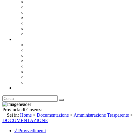
Bandi e Avvisi di Gara
Concorsi e ricerca personale
Bilanci
Amministrazione Trasparente
Statuto
Regolamenti
Provincia
Stemma e Gonfalone
Palazzo della Provincia
Le Sedi della Provincia
Territorio
I Comuni
Enti e Istituzioni
Rubrica
Provincia di Cosenza
Sei in:
Home
>
Documentazione
>
Amministrazione Trasparente
>
DOCUMENTAZIONE
√ Provvedimenti