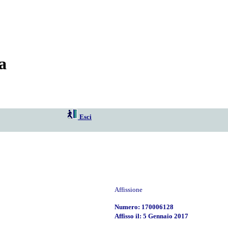
a
Esci
Affissione
Numero: 170006128
Affisso il: 5 Gennaio 2017