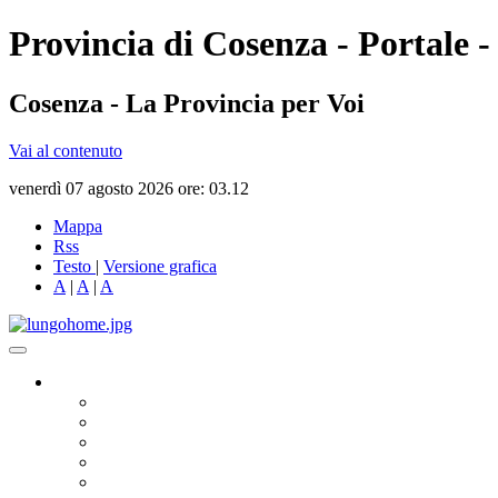
Provincia di Cosenza - Portale -
Cosenza - La Provincia per Voi
Vai al contenuto
venerdì 07 agosto 2026 ore: 03.12
Mappa
Rss
Testo
|
Versione grafica
A
|
A
|
A
Governo
Presidente
Consiglio Provinciale
Consiglieri Delegati
Assemblea dei Sindaci
Commissioni Consiliari