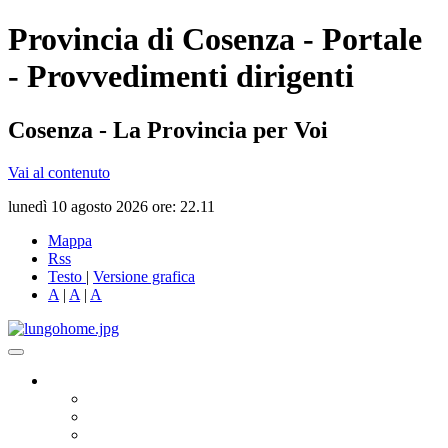
Provincia di Cosenza - Portale
- Provvedimenti dirigenti
Cosenza - La Provincia per Voi
Vai al contenuto
lunedì 10 agosto 2026 ore: 22.11
Mappa
Rss
Testo
|
Versione grafica
A
|
A
|
A
Governo
Presidente
Consiglio Provinciale
Consiglieri Delegati