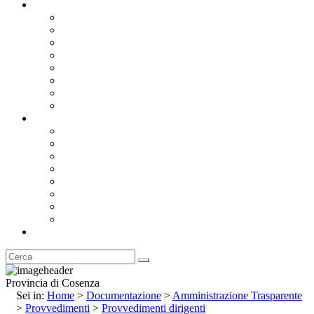
Documentazione
Albo Pretorio OnLine
Bandi e Avvisi di Gara
Concorsi e ricerca personale
Bilanci
Amministrazione Trasparente
Statuto
Regolamenti
Provincia
Stemma e Gonfalone
Palazzo della Provincia
Le Sedi della Provincia
Territorio
I Comuni
Enti e Istituzioni
Rubrica
Provincia di Cosenza
Sei in:
Home
>
Documentazione
>
Amministrazione Trasparente
>
Provvedimenti
>
Provvedimenti dirigenti