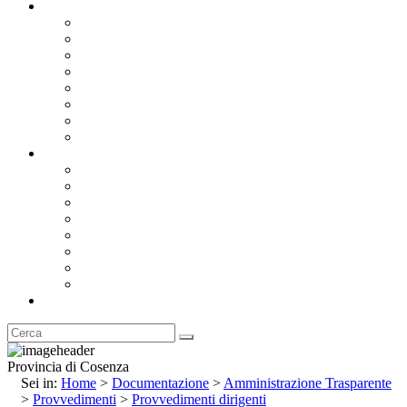
Documentazione
Albo Pretorio OnLine
Bandi e Avvisi di Gara
Concorsi e ricerca personale
Bilanci
Amministrazione Trasparente
Statuto
Regolamenti
Provincia
Stemma e Gonfalone
Palazzo della Provincia
Le Sedi della Provincia
Territorio
I Comuni
Enti e Istituzioni
Rubrica
Provincia di Cosenza
Sei in:
Home
>
Documentazione
>
Amministrazione Trasparente
>
Provvedimenti
>
Provvedimenti dirigenti