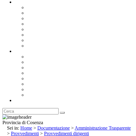
Documentazione
Albo Pretorio OnLine
Bandi e Avvisi di Gara
Concorsi e ricerca personale
Bilanci
Amministrazione Trasparente
Statuto
Regolamenti
Provincia
Stemma e Gonfalone
Palazzo della Provincia
Le Sedi della Provincia
Territorio
I Comuni
Enti e Istituzioni
Rubrica
Provincia di Cosenza
Sei in:
Home
>
Documentazione
>
Amministrazione Trasparente
>
Provvedimenti
>
Provvedimenti dirigenti