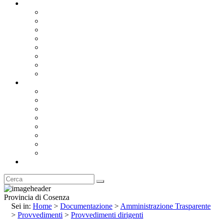
Documentazione
Albo Pretorio OnLine
Bandi e Avvisi di Gara
Concorsi e ricerca personale
Bilanci
Amministrazione Trasparente
Statuto
Regolamenti
Provincia
Stemma e Gonfalone
Palazzo della Provincia
Le Sedi della Provincia
Territorio
I Comuni
Enti e Istituzioni
Rubrica
Provincia di Cosenza
Sei in:
Home
>
Documentazione
>
Amministrazione Trasparente
>
Provvedimenti
>
Provvedimenti dirigenti