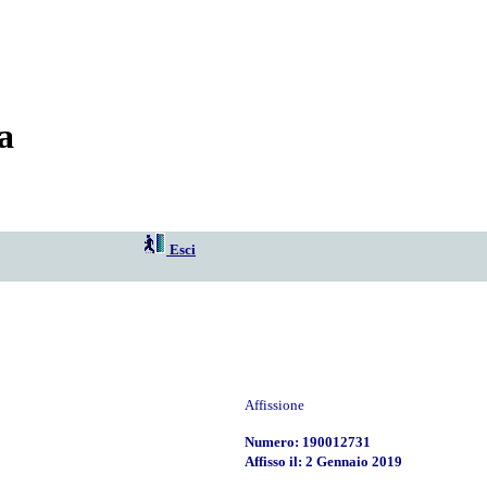
a
Esci
Affissione
Numero: 190012731
Affisso il: 2 Gennaio 2019