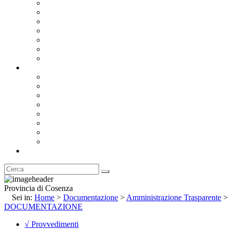
Bandi e Avvisi di Gara
Concorsi e ricerca personale
Bilanci
Amministrazione Trasparente
Statuto
Regolamenti
Provincia
Stemma e Gonfalone
Palazzo della Provincia
Le Sedi della Provincia
Territorio
I Comuni
Enti e Istituzioni
Rubrica
Provincia di Cosenza
Sei in:
Home
>
Documentazione
>
Amministrazione Trasparente
>
DOCUMENTAZIONE
√ Provvedimenti