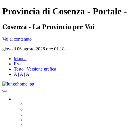
Provincia di Cosenza - Portale -
Cosenza - La Provincia per Voi
Vai al contenuto
giovedì 06 agosto 2026 ore: 01.18
Mappa
Rss
Testo
|
Versione grafica
A
|
A
|
A
Governo
Presidente
Consiglio Provinciale
Consiglieri Delegati
Assemblea dei Sindaci
Commissioni Consiliari