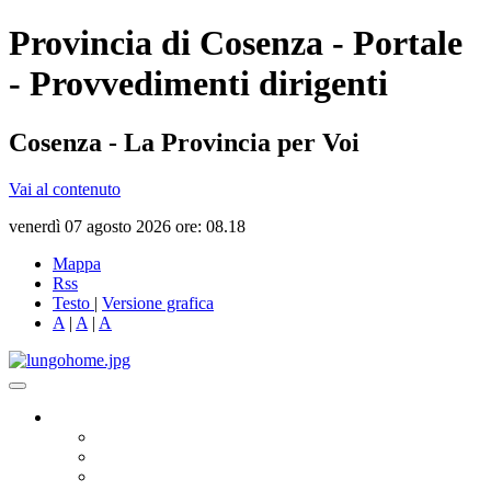
Provincia di Cosenza - Portale
- Provvedimenti dirigenti
Cosenza - La Provincia per Voi
Vai al contenuto
venerdì 07 agosto 2026 ore: 08.18
Mappa
Rss
Testo
|
Versione grafica
A
|
A
|
A
Governo
Presidente
Consiglio Provinciale
Consiglieri Delegati