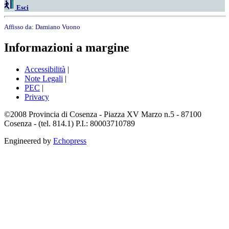
Esci
Affisso da:
Damiano Vuono
Informazioni a margine
Accessibilità
|
Note Legali
|
PEC
|
Privacy
©2008 Provincia di Cosenza - Piazza XV Marzo n.5 - 87100
Cosenza - (tel. 814.1) P.I.: 80003710789
Engineered by
Echopress