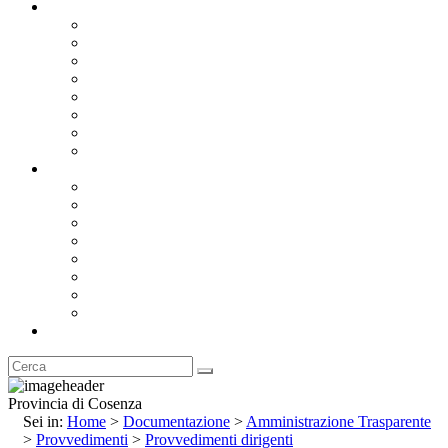
Documentazione
Albo Pretorio OnLine
Bandi e Avvisi di Gara
Concorsi e ricerca personale
Bilanci
Amministrazione Trasparente
Statuto
Regolamenti
Provincia
Stemma e Gonfalone
Palazzo della Provincia
Le Sedi della Provincia
Territorio
I Comuni
Enti e Istituzioni
Rubrica
Provincia di Cosenza
Sei in:
Home
>
Documentazione
>
Amministrazione Trasparente
>
Provvedimenti
>
Provvedimenti dirigenti