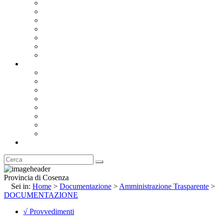
Bandi e Avvisi di Gara
Concorsi e ricerca personale
Bilanci
Amministrazione Trasparente
Statuto
Regolamenti
Provincia
Stemma e Gonfalone
Palazzo della Provincia
Le Sedi della Provincia
Territorio
I Comuni
Enti e Istituzioni
Rubrica
Provincia di Cosenza
Sei in:
Home
>
Documentazione
>
Amministrazione Trasparente
>
DOCUMENTAZIONE
√ Provvedimenti