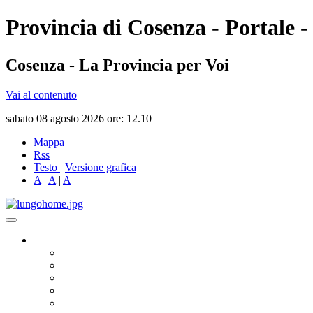
Provincia di Cosenza - Portale -
Cosenza - La Provincia per Voi
Vai al contenuto
sabato 08 agosto 2026 ore: 12.10
Mappa
Rss
Testo
|
Versione grafica
A
|
A
|
A
Governo
Presidente
Consiglio Provinciale
Consiglieri Delegati
Assemblea dei Sindaci
Commissioni Consiliari