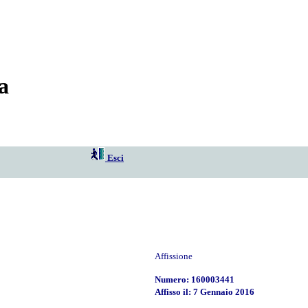
a
Esci
Affissione
Numero: 160003441
Affisso il: 7 Gennaio 2016