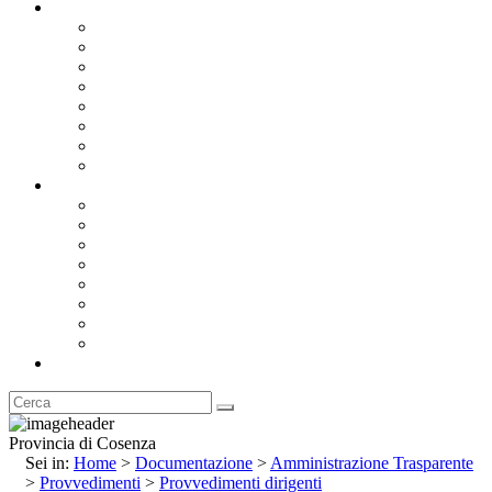
Documentazione
Albo Pretorio OnLine
Bandi e Avvisi di Gara
Concorsi e ricerca personale
Bilanci
Amministrazione Trasparente
Statuto
Regolamenti
Provincia
Stemma e Gonfalone
Palazzo della Provincia
Le Sedi della Provincia
Territorio
I Comuni
Enti e Istituzioni
Rubrica
Provincia di Cosenza
Sei in:
Home
>
Documentazione
>
Amministrazione Trasparente
>
Provvedimenti
>
Provvedimenti dirigenti