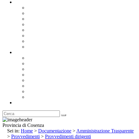
Documentazione
Albo Pretorio OnLine
Bandi e Avvisi di Gara
Concorsi e ricerca personale
Bilanci
Amministrazione Trasparente
Statuto
Regolamenti
Provincia
Stemma e Gonfalone
Palazzo della Provincia
Le Sedi della Provincia
Territorio
I Comuni
Enti e Istituzioni
Rubrica
Provincia di Cosenza
Sei in:
Home
>
Documentazione
>
Amministrazione Trasparente
>
Provvedimenti
>
Provvedimenti dirigenti