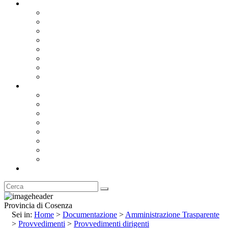
Documentazione
Albo Pretorio OnLine
Bandi e Avvisi di Gara
Concorsi e ricerca personale
Bilanci
Amministrazione Trasparente
Statuto
Regolamenti
Provincia
Stemma e Gonfalone
Palazzo della Provincia
Le Sedi della Provincia
Territorio
I Comuni
Enti e Istituzioni
Rubrica
Provincia di Cosenza
Sei in:
Home
>
Documentazione
>
Amministrazione Trasparente
>
Provvedimenti
>
Provvedimenti dirigenti