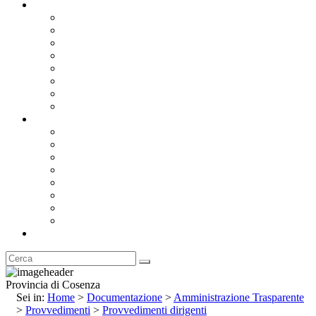
Documentazione
Albo Pretorio OnLine
Bandi e Avvisi di Gara
Concorsi e ricerca personale
Bilanci
Amministrazione Trasparente
Statuto
Regolamenti
Provincia
Stemma e Gonfalone
Palazzo della Provincia
Le Sedi della Provincia
Territorio
I Comuni
Enti e Istituzioni
Rubrica
Provincia di Cosenza
Sei in:
Home
>
Documentazione
>
Amministrazione Trasparente
>
Provvedimenti
>
Provvedimenti dirigenti