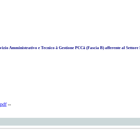
rvizio Amministrativo e Tecnico â Gestione PCCâ (Fascia B) afferente al Sett
pdf
--