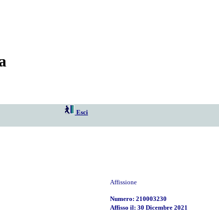
a
Esci
Affissione
Numero: 210003230
Affisso il: 30 Dicembre 2021