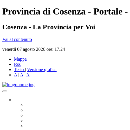
Provincia di Cosenza - Portale -
Cosenza - La Provincia per Voi
Vai al contenuto
venerdì 07 agosto 2026 ore: 17.24
Mappa
Rss
Testo
|
Versione grafica
A
|
A
|
A
Governo
Presidente
Consiglio Provinciale
Consiglieri Delegati
Assemblea dei Sindaci
Commissioni Consiliari