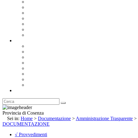
Bandi e Avvisi di Gara
Concorsi e ricerca personale
Bilanci
Amministrazione Trasparente
Statuto
Regolamenti
Provincia
Stemma e Gonfalone
Palazzo della Provincia
Le Sedi della Provincia
Territorio
I Comuni
Enti e Istituzioni
Rubrica
Provincia di Cosenza
Sei in:
Home
>
Documentazione
>
Amministrazione Trasparente
>
DOCUMENTAZIONE
√ Provvedimenti