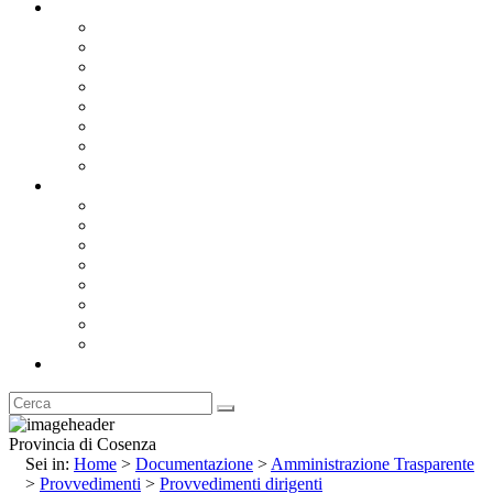
Documentazione
Albo Pretorio OnLine
Bandi e Avvisi di Gara
Concorsi e ricerca personale
Bilanci
Amministrazione Trasparente
Statuto
Regolamenti
Provincia
Stemma e Gonfalone
Palazzo della Provincia
Le Sedi della Provincia
Territorio
I Comuni
Enti e Istituzioni
Rubrica
Provincia di Cosenza
Sei in:
Home
>
Documentazione
>
Amministrazione Trasparente
>
Provvedimenti
>
Provvedimenti dirigenti