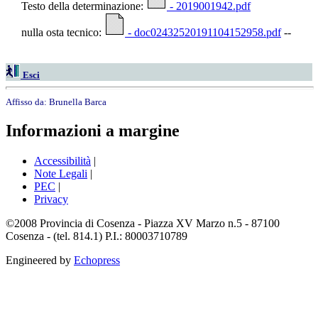
Testo della determinazione:
- 2019001942.pdf
nulla osta tecnico:
- doc02432520191104152958.pdf
--
Esci
Affisso da:
Brunella Barca
Informazioni a margine
Accessibilità
|
Note Legali
|
PEC
|
Privacy
©2008 Provincia di Cosenza - Piazza XV Marzo n.5 - 87100
Cosenza - (tel. 814.1) P.I.: 80003710789
Engineered by
Echopress