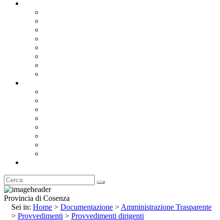
Documentazione
Albo Pretorio OnLine
Bandi e Avvisi di Gara
Concorsi e ricerca personale
Bilanci
Amministrazione Trasparente
Statuto
Regolamenti
Provincia
Stemma e Gonfalone
Palazzo della Provincia
Le Sedi della Provincia
Territorio
I Comuni
Enti e Istituzioni
Rubrica
Provincia di Cosenza
Sei in:
Home
>
Documentazione
>
Amministrazione Trasparente
>
Provvedimenti
>
Provvedimenti dirigenti