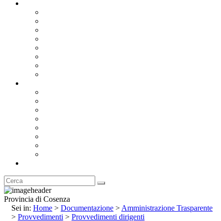
Documentazione
Albo Pretorio OnLine
Bandi e Avvisi di Gara
Concorsi e ricerca personale
Bilanci
Amministrazione Trasparente
Statuto
Regolamenti
Provincia
Stemma e Gonfalone
Palazzo della Provincia
Le Sedi della Provincia
Territorio
I Comuni
Enti e Istituzioni
Rubrica
Provincia di Cosenza
Sei in:
Home
>
Documentazione
>
Amministrazione Trasparente
>
Provvedimenti
>
Provvedimenti dirigenti