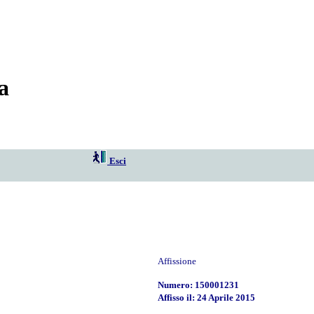
a
Esci
Affissione
Numero: 150001231
Affisso il: 24 Aprile 2015