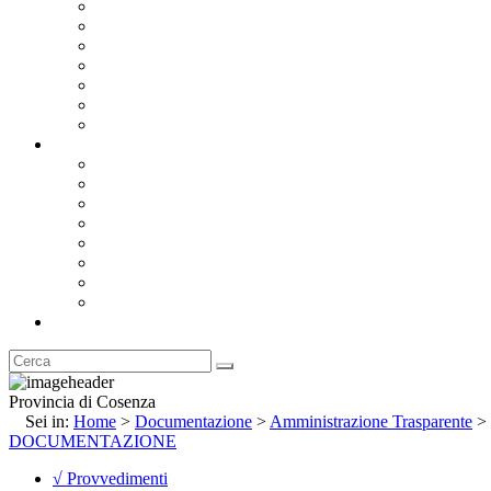
Bandi e Avvisi di Gara
Concorsi e ricerca personale
Bilanci
Amministrazione Trasparente
Statuto
Regolamenti
Provincia
Stemma e Gonfalone
Palazzo della Provincia
Le Sedi della Provincia
Territorio
I Comuni
Enti e Istituzioni
Rubrica
Provincia di Cosenza
Sei in:
Home
>
Documentazione
>
Amministrazione Trasparente
>
DOCUMENTAZIONE
√ Provvedimenti