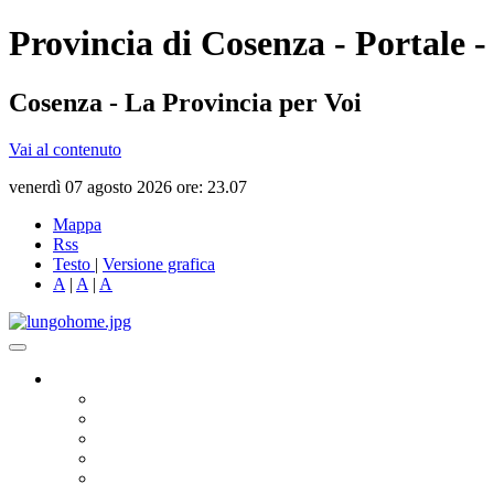
Provincia di Cosenza - Portale -
Cosenza - La Provincia per Voi
Vai al contenuto
venerdì 07 agosto 2026 ore: 23.07
Mappa
Rss
Testo
|
Versione grafica
A
|
A
|
A
Governo
Presidente
Consiglio Provinciale
Consiglieri Delegati
Assemblea dei Sindaci
Commissioni Consiliari