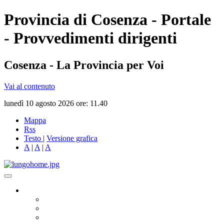
Provincia di Cosenza - Portale
- Provvedimenti dirigenti
Cosenza - La Provincia per Voi
Vai al contenuto
lunedì 10 agosto 2026 ore: 11.40
Mappa
Rss
Testo
|
Versione grafica
A
|
A
|
A
Governo
Presidente
Consiglio Provinciale
Consiglieri Delegati