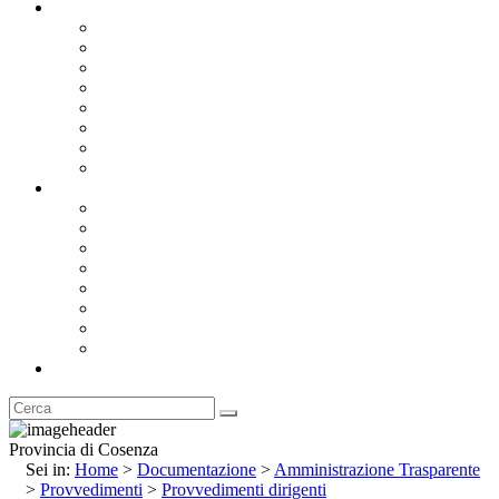
Documentazione
Albo Pretorio OnLine
Bandi e Avvisi di Gara
Concorsi e ricerca personale
Bilanci
Amministrazione Trasparente
Statuto
Regolamenti
Provincia
Stemma e Gonfalone
Palazzo della Provincia
Le Sedi della Provincia
Territorio
I Comuni
Enti e Istituzioni
Rubrica
Provincia di Cosenza
Sei in:
Home
>
Documentazione
>
Amministrazione Trasparente
>
Provvedimenti
>
Provvedimenti dirigenti