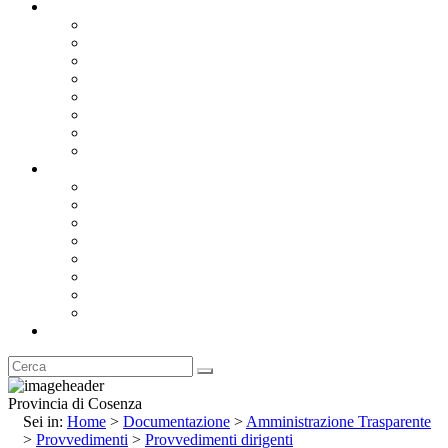
Documentazione
Albo Pretorio OnLine
Bandi e Avvisi di Gara
Concorsi e ricerca personale
Bilanci
Amministrazione Trasparente
Statuto
Regolamenti
Provincia
Stemma e Gonfalone
Palazzo della Provincia
Le Sedi della Provincia
Territorio
I Comuni
Enti e Istituzioni
Rubrica
Provincia di Cosenza
Sei in:
Home
>
Documentazione
>
Amministrazione Trasparente
>
Provvedimenti
>
Provvedimenti dirigenti