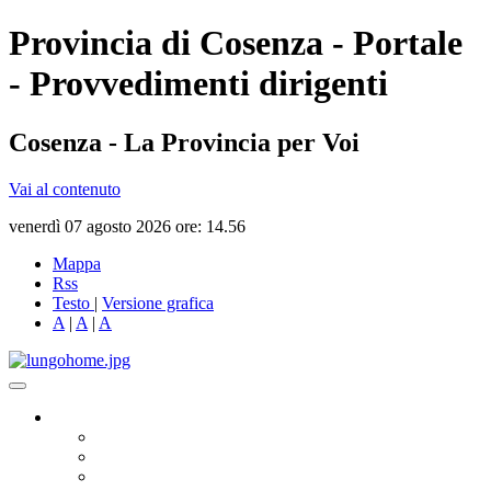
Provincia di Cosenza - Portale
- Provvedimenti dirigenti
Cosenza - La Provincia per Voi
Vai al contenuto
venerdì 07 agosto 2026 ore: 14.56
Mappa
Rss
Testo
|
Versione grafica
A
|
A
|
A
Governo
Presidente
Consiglio Provinciale
Consiglieri Delegati