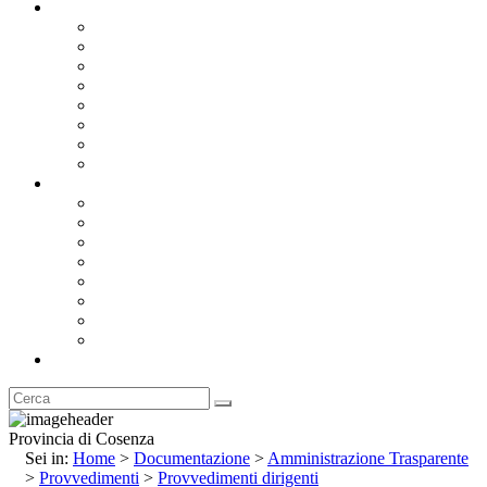
Documentazione
Albo Pretorio OnLine
Bandi e Avvisi di Gara
Concorsi e ricerca personale
Bilanci
Amministrazione Trasparente
Statuto
Regolamenti
Provincia
Stemma e Gonfalone
Palazzo della Provincia
Le Sedi della Provincia
Territorio
I Comuni
Enti e Istituzioni
Rubrica
Provincia di Cosenza
Sei in:
Home
>
Documentazione
>
Amministrazione Trasparente
>
Provvedimenti
>
Provvedimenti dirigenti