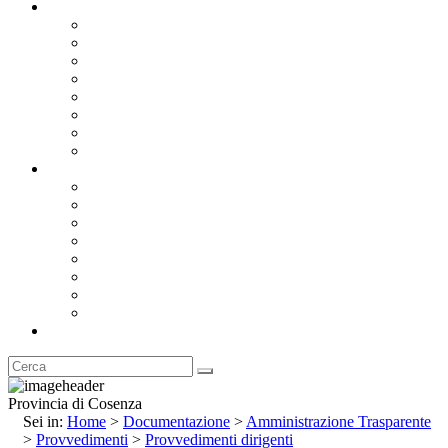
Documentazione
Albo Pretorio OnLine
Bandi e Avvisi di Gara
Concorsi e ricerca personale
Bilanci
Amministrazione Trasparente
Statuto
Regolamenti
Provincia
Stemma e Gonfalone
Palazzo della Provincia
Le Sedi della Provincia
Territorio
I Comuni
Enti e Istituzioni
Rubrica
Provincia di Cosenza
Sei in:
Home
>
Documentazione
>
Amministrazione Trasparente
>
Provvedimenti
>
Provvedimenti dirigenti