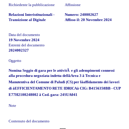
Richiedente la pubblicazione
Affissione
Relazioni Interistituzionali -
Numero: 240002627
Transizione al Digitale
Affisso il: 20 Novembre 2024
Data del documento
19 Novembre 2024
Estremi del documento
2024002327
Oggetto
Nomina Seggio di gara per le attivitÃ e gli adempimenti connessi
alla procedura negoziata indetta dellâArea 3 â Tecnica e
Manutentiva del Comune di Paludi (CS) per lâaffidamento dei lavori
di âEFFICIENTAMENTO RETE IDRICAâ CIG: B4156358BB - CUP
E77H2100248002 â Cod. gara: 24SUA041
Note
Contenuto del documento