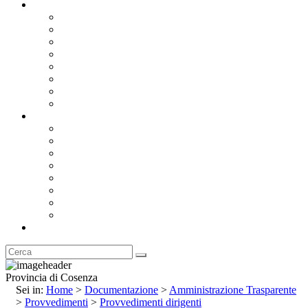
Documentazione
Albo Pretorio OnLine
Bandi e Avvisi di Gara
Concorsi e ricerca personale
Bilanci
Amministrazione Trasparente
Statuto
Regolamenti
Provincia
Stemma e Gonfalone
Palazzo della Provincia
Le Sedi della Provincia
Territorio
I Comuni
Enti e Istituzioni
Rubrica
Provincia di Cosenza
Sei in:
Home
>
Documentazione
>
Amministrazione Trasparente
>
Provvedimenti
>
Provvedimenti dirigenti