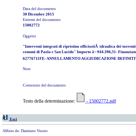
Data del documento
30 Dicembre 2015
Estremi del documento
15002772
Oggetto
"Interventi integrati di ripristino officiositÃ idraulica dei torren
comuni di Paola e San Lucido" Importo â¬ 944.396,51- Finanziam
62776711FE- ANNULLAMENTO AGGIUDICAZIONE DEFINITIVA- 
Note
Contenuto del documento
Testo della determinazione:
- 15002772.pdf
Esci
Affisso da:
Damiano Vuono