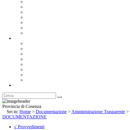
Bandi e Avvisi di Gara
Concorsi e ricerca personale
Bilanci
Amministrazione Trasparente
Statuto
Regolamenti
Provincia
Stemma e Gonfalone
Palazzo della Provincia
Le Sedi della Provincia
Territorio
I Comuni
Enti e Istituzioni
Rubrica
Provincia di Cosenza
Sei in:
Home
>
Documentazione
>
Amministrazione Trasparente
>
DOCUMENTAZIONE
√ Provvedimenti