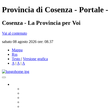
Provincia di Cosenza - Portale -
Cosenza - La Provincia per Voi
Vai al contenuto
sabato 08 agosto 2026 ore: 08.37
Mappa
Rss
Testo
|
Versione grafica
A
|
A
|
A
Governo
Presidente
Consiglio Provinciale
Consiglieri Delegati
Assemblea dei Sindaci
Commissioni Consiliari