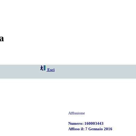
a
Esci
Affissione
Numero: 160003443
Affisso il: 7 Gennaio 2016