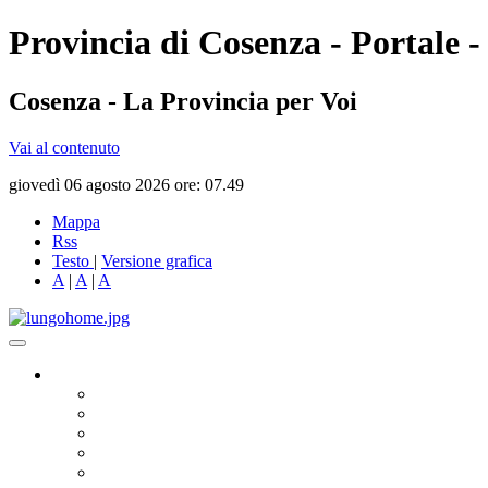
Provincia di Cosenza - Portale -
Cosenza - La Provincia per Voi
Vai al contenuto
giovedì 06 agosto 2026 ore: 07.49
Mappa
Rss
Testo
|
Versione grafica
A
|
A
|
A
Governo
Presidente
Consiglio Provinciale
Consiglieri Delegati
Assemblea dei Sindaci
Commissioni Consiliari