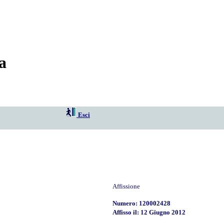
a
Esci
Affissione
Numero: 120002428
Affisso il: 12 Giugno 2012