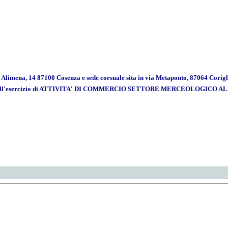
ena, 14 87100 Cosenza e sede corsuale sita in via Metaponto, 87064 Corigli
85 abilitante all'esercizio di ATTIVITA' DI COMMERCIO SETTORE MERCEOL