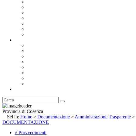
Bandi e Avvisi di Gara
Concorsi e ricerca personale
Bilanci
Amministrazione Trasparente
Statuto
Regolamenti
Provincia
Stemma e Gonfalone
Palazzo della Provincia
Le Sedi della Provincia
Territorio
I Comuni
Enti e Istituzioni
Rubrica
Provincia di Cosenza
Sei in:
Home
>
Documentazione
>
Amministrazione Trasparente
>
DOCUMENTAZIONE
√ Provvedimenti