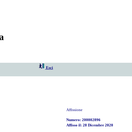
a
Esci
Affissione
Numero: 200002896
Affisso il: 28 Dicembre 2020