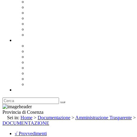
Bandi e Avvisi di Gara
Concorsi e ricerca personale
Bilanci
Amministrazione Trasparente
Statuto
Regolamenti
Provincia
Stemma e Gonfalone
Palazzo della Provincia
Le Sedi della Provincia
Territorio
I Comuni
Enti e Istituzioni
Rubrica
Provincia di Cosenza
Sei in:
Home
>
Documentazione
>
Amministrazione Trasparente
>
DOCUMENTAZIONE
√ Provvedimenti