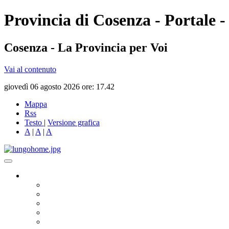
Provincia di Cosenza - Portale -
Cosenza - La Provincia per Voi
Vai al contenuto
giovedì 06 agosto 2026 ore: 17.42
Mappa
Rss
Testo
|
Versione grafica
A
|
A
|
A
Governo
Presidente
Consiglio Provinciale
Consiglieri Delegati
Assemblea dei Sindaci
Commissioni Consiliari