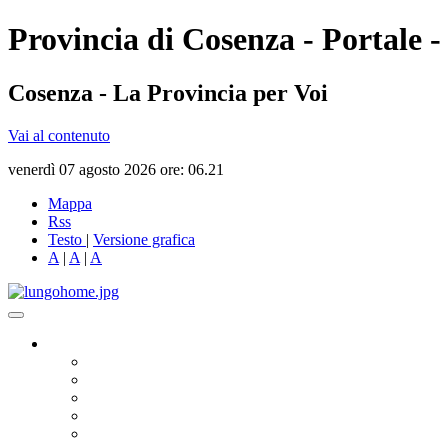
Provincia di Cosenza - Portale -
Cosenza - La Provincia per Voi
Vai al contenuto
venerdì 07 agosto 2026 ore: 06.21
Mappa
Rss
Testo
|
Versione grafica
A
|
A
|
A
Governo
Presidente
Consiglio Provinciale
Consiglieri Delegati
Assemblea dei Sindaci
Commissioni Consiliari