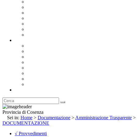
Bandi e Avvisi di Gara
Concorsi e ricerca personale
Bilanci
Amministrazione Trasparente
Statuto
Regolamenti
Provincia
Stemma e Gonfalone
Palazzo della Provincia
Le Sedi della Provincia
Territorio
I Comuni
Enti e Istituzioni
Rubrica
Provincia di Cosenza
Sei in:
Home
>
Documentazione
>
Amministrazione Trasparente
>
DOCUMENTAZIONE
√ Provvedimenti