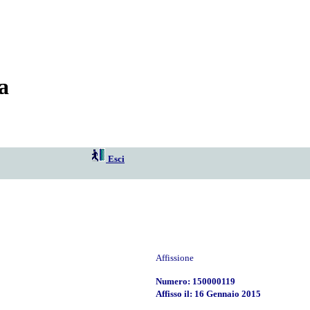
a
Esci
Affissione
Numero: 150000119
Affisso il: 16 Gennaio 2015