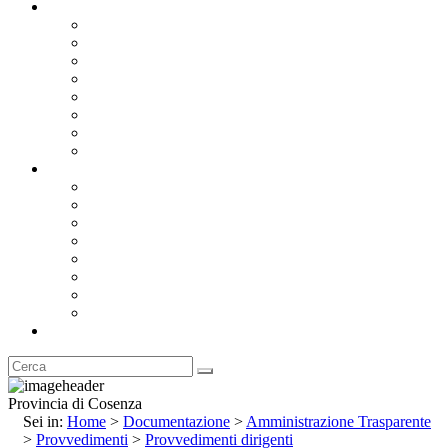
Documentazione
Albo Pretorio OnLine
Bandi e Avvisi di Gara
Concorsi e ricerca personale
Bilanci
Amministrazione Trasparente
Statuto
Regolamenti
Provincia
Stemma e Gonfalone
Palazzo della Provincia
Le Sedi della Provincia
Territorio
I Comuni
Enti e Istituzioni
Rubrica
Provincia di Cosenza
Sei in:
Home
>
Documentazione
>
Amministrazione Trasparente
>
Provvedimenti
>
Provvedimenti dirigenti