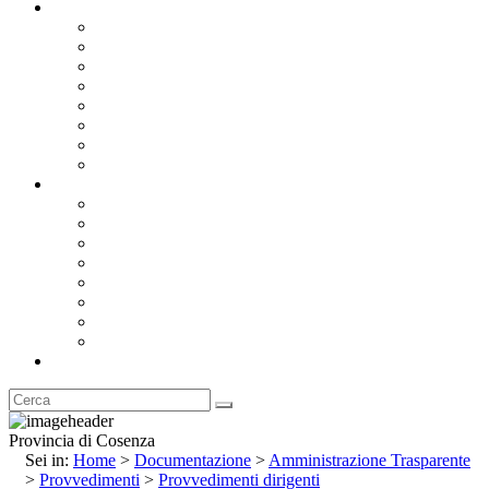
Documentazione
Albo Pretorio OnLine
Bandi e Avvisi di Gara
Concorsi e ricerca personale
Bilanci
Amministrazione Trasparente
Statuto
Regolamenti
Provincia
Stemma e Gonfalone
Palazzo della Provincia
Le Sedi della Provincia
Territorio
I Comuni
Enti e Istituzioni
Rubrica
Provincia di Cosenza
Sei in:
Home
>
Documentazione
>
Amministrazione Trasparente
>
Provvedimenti
>
Provvedimenti dirigenti