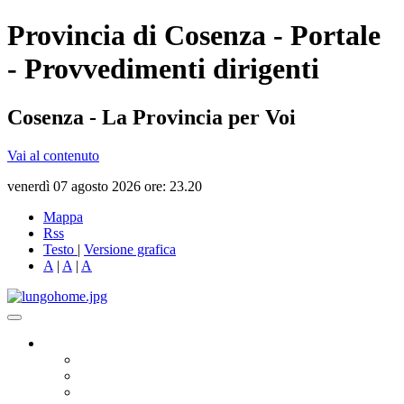
Provincia di Cosenza - Portale
- Provvedimenti dirigenti
Cosenza - La Provincia per Voi
Vai al contenuto
venerdì 07 agosto 2026 ore: 23.20
Mappa
Rss
Testo
|
Versione grafica
A
|
A
|
A
Governo
Presidente
Consiglio Provinciale
Consiglieri Delegati