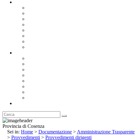
Documentazione
Albo Pretorio OnLine
Bandi e Avvisi di Gara
Concorsi e ricerca personale
Bilanci
Amministrazione Trasparente
Statuto
Regolamenti
Provincia
Stemma e Gonfalone
Palazzo della Provincia
Le Sedi della Provincia
Territorio
I Comuni
Enti e Istituzioni
Rubrica
Provincia di Cosenza
Sei in:
Home
>
Documentazione
>
Amministrazione Trasparente
>
Provvedimenti
>
Provvedimenti dirigenti