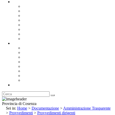
Documentazione
Albo Pretorio OnLine
Bandi e Avvisi di Gara
Concorsi e ricerca personale
Bilanci
Amministrazione Trasparente
Statuto
Regolamenti
Provincia
Stemma e Gonfalone
Palazzo della Provincia
Le Sedi della Provincia
Territorio
I Comuni
Enti e Istituzioni
Rubrica
Provincia di Cosenza
Sei in:
Home
>
Documentazione
>
Amministrazione Trasparente
>
Provvedimenti
>
Provvedimenti dirigenti