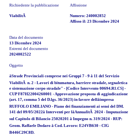
Richiedente la pubblicazione
Affissione
ViabilitÃ
Numero: 240002852
Affisso il: 23 Dicembre 2024
Data del documento
13 Dicembre 2024
Estremi del documento
2024002522
Oggetto
âStrade Provinciali comprese nei Gruppi 7 - 9 â 11 del Servizio
ViabilitÃ n. 2 - Lavori di bitumatura, barriere stradale, segnaletica
e sistemazione corpo stradale" - [Codice Intervento 00694.R1.CS] -
CUP F87H22004260001 - Approvazione proposta di aggiudicazione
(art. 17, comma 5 del D.lgs. 36/2023) in favore dellâimpresa
RUFFOLO EMILIANO - Piano dei finanziamenti ai sensi del DM.
141 del 09/05/2022â Interventi per lâAnnualitÃ 2024 - Imputazione
sul Capitolo di Bilancio 25020201 â Impegno n. 319/2024 - RUP:
Geom. Raffaele Dodaro â Cod. Lavoro: E24VB630 - CIG
B446C29C8D.