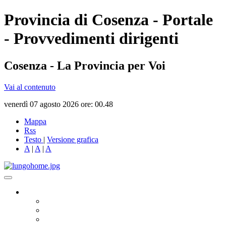
Provincia di Cosenza - Portale
- Provvedimenti dirigenti
Cosenza - La Provincia per Voi
Vai al contenuto
venerdì 07 agosto 2026 ore: 00.48
Mappa
Rss
Testo
|
Versione grafica
A
|
A
|
A
Governo
Presidente
Consiglio Provinciale
Consiglieri Delegati