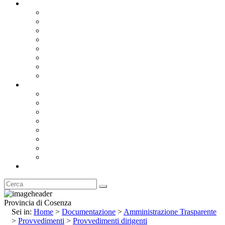
Documentazione
Albo Pretorio OnLine
Bandi e Avvisi di Gara
Concorsi e ricerca personale
Bilanci
Amministrazione Trasparente
Statuto
Regolamenti
Provincia
Stemma e Gonfalone
Palazzo della Provincia
Le Sedi della Provincia
Territorio
I Comuni
Enti e Istituzioni
Rubrica
Provincia di Cosenza
Sei in:
Home
>
Documentazione
>
Amministrazione Trasparente
>
Provvedimenti
>
Provvedimenti dirigenti