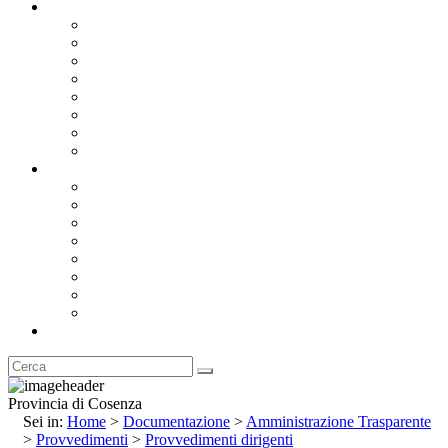
Documentazione
Albo Pretorio OnLine
Bandi e Avvisi di Gara
Concorsi e ricerca personale
Bilanci
Amministrazione Trasparente
Statuto
Regolamenti
Provincia
Stemma e Gonfalone
Palazzo della Provincia
Le Sedi della Provincia
Territorio
I Comuni
Enti e Istituzioni
Rubrica
Provincia di Cosenza
Sei in:
Home
>
Documentazione
>
Amministrazione Trasparente
>
Provvedimenti
>
Provvedimenti dirigenti