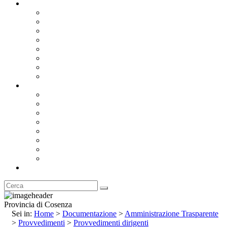
Documentazione
Albo Pretorio OnLine
Bandi e Avvisi di Gara
Concorsi e ricerca personale
Bilanci
Amministrazione Trasparente
Statuto
Regolamenti
Provincia
Stemma e Gonfalone
Palazzo della Provincia
Le Sedi della Provincia
Territorio
I Comuni
Enti e Istituzioni
Rubrica
Provincia di Cosenza
Sei in:
Home
>
Documentazione
>
Amministrazione Trasparente
>
Provvedimenti
>
Provvedimenti dirigenti