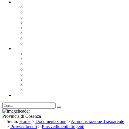
Documentazione
Albo Pretorio OnLine
Bandi e Avvisi di Gara
Concorsi e ricerca personale
Bilanci
Amministrazione Trasparente
Statuto
Regolamenti
Provincia
Stemma e Gonfalone
Palazzo della Provincia
Le Sedi della Provincia
Territorio
I Comuni
Enti e Istituzioni
Rubrica
Provincia di Cosenza
Sei in:
Home
>
Documentazione
>
Amministrazione Trasparente
>
Provvedimenti
>
Provvedimenti dirigenti