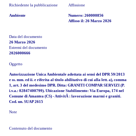
Richiedente la pubblicazione
Affissione
Ambiente
Numero: 260000856
Affisso il: 26 Marzo 2026
Data del documento
26 Marzo 2026
Estremi del documento
2026000666
Oggetto
Autorizzazione Unica Ambientale adottata ai sensi del DPR 59/2013
e ss. mm. ed ii. e riferita al titolo abilitativo di cui alla lett. a), comma
1, art. 3 del medesimo DPR. Ditta: GRANITI COMPAR SERVIZI (P.
i.v.a.: 02847400799). Ubicazione Stabilimento: Via Europa, 174 nel
Comune di Amantea (CS) - AttivitÃ : lavorazione marmi e graniti.
Cod. un. SUAP 2615
Note
Contenuto del documento