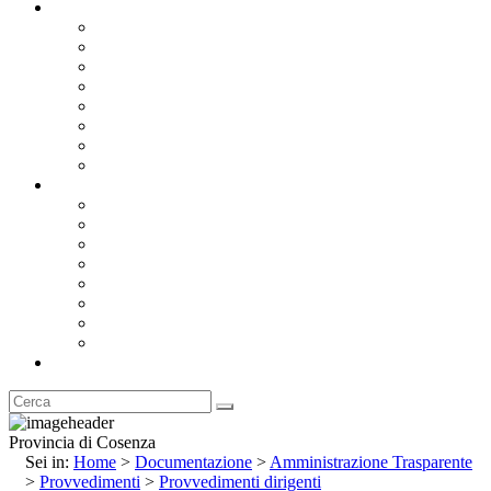
Documentazione
Albo Pretorio OnLine
Bandi e Avvisi di Gara
Concorsi e ricerca personale
Bilanci
Amministrazione Trasparente
Statuto
Regolamenti
Provincia
Stemma e Gonfalone
Palazzo della Provincia
Le Sedi della Provincia
Territorio
I Comuni
Enti e Istituzioni
Rubrica
Provincia di Cosenza
Sei in:
Home
>
Documentazione
>
Amministrazione Trasparente
>
Provvedimenti
>
Provvedimenti dirigenti