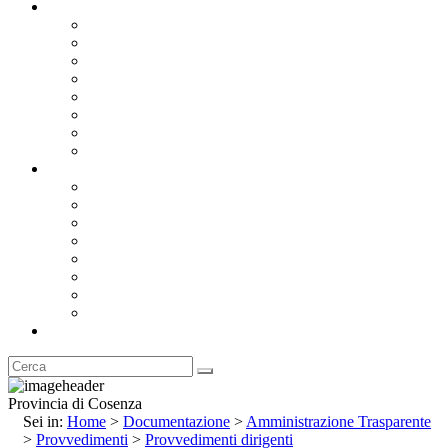
Documentazione
Albo Pretorio OnLine
Bandi e Avvisi di Gara
Concorsi e ricerca personale
Bilanci
Amministrazione Trasparente
Statuto
Regolamenti
Provincia
Stemma e Gonfalone
Palazzo della Provincia
Le Sedi della Provincia
Territorio
I Comuni
Enti e Istituzioni
Rubrica
Provincia di Cosenza
Sei in:
Home
>
Documentazione
>
Amministrazione Trasparente
>
Provvedimenti
>
Provvedimenti dirigenti